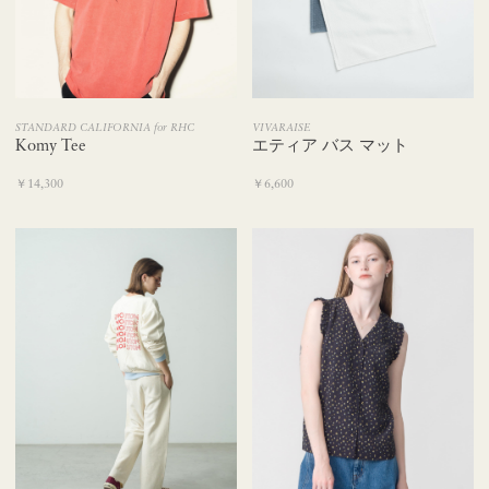
VIVARAISE
STANDARD CALIFORNIA for RHC
エティア バス マット
Komy Tee
￥6,600
￥14,300