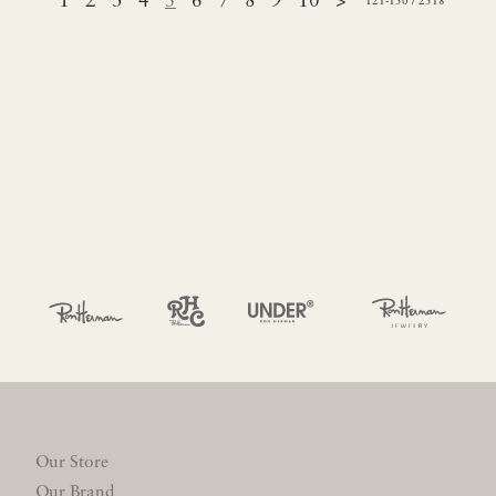
1
2
3
4
5
6
7
8
9
10
>
121-150 / 2518
Our Store
Our Brand