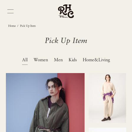
/
Home
Pick Up Item
Pick Up Item
All
Women
Men
Kids
Home&Living