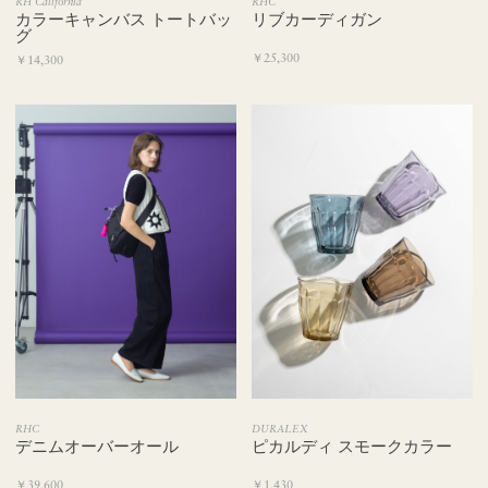
RH California
RHC
カラーキャンバス トートバッ
リブカーディガン
グ
￥25,300
￥14,300
DURALEX
RHC
ピカルディ スモークカラー
デニムオーバーオール
￥1,430
￥39,600