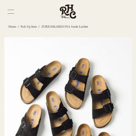
/
/
Home
Pick Up Item
ZURICH&ARIZONA Suede Leather