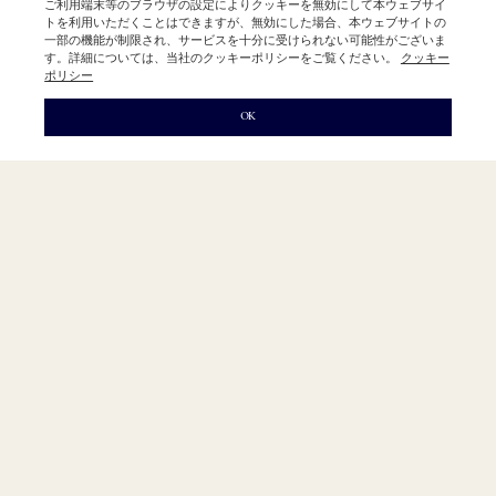
ご利用端末等のブラウザの設定によりクッキーを無効にして本ウェブサイ
Tsujido「R」
トを利用いただくことはできますが、無効にした場合、本ウェブサイトの
Fukuoka「R」
一部の機能が制限され、サービスを十分に受けられない可能性がございま
す。詳細については、当社のクッキーポリシーをご覧ください。
クッキー
Kyoto「R」
ポリシー
OK
Our Store
Our Brand
About Us
Advertising
Recruit