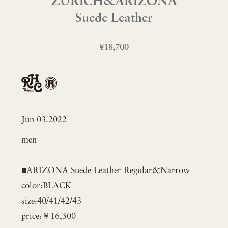
ZURICH&ARIZONA
Suede Leather
¥18,700
Jun 03.2022
men
■ARIZONA Suede Leather Regular&Narrow
color:BLACK
size:40/41/42/43
price:￥16,500