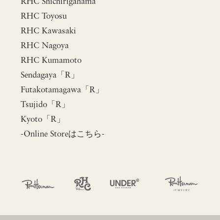
RHC Shichirigahama
RHC Toyosu
RHC Kawasaki
RHC Nagoya
RHC Kumamoto
Sendagaya「R」
Futakotamagawa「R」
Tsujido「R」
Kyoto「R」
-Online Storeはこちら-