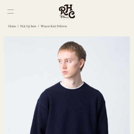
/
/
Home
Pick Up Item
Wincot Knit Pullover