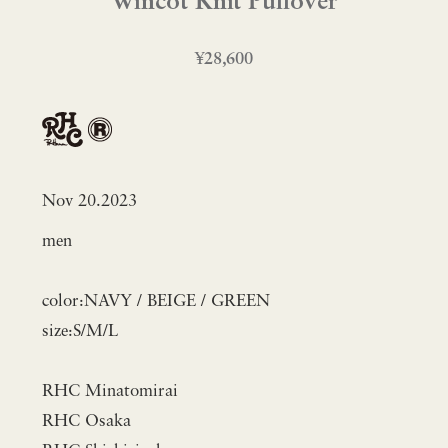
Wincot Knit Pullover
¥28,600
Nov 20.2023
men
color:NAVY / BEIGE / GREEN
size:S/M/L
RHC Minatomirai
RHC Osaka