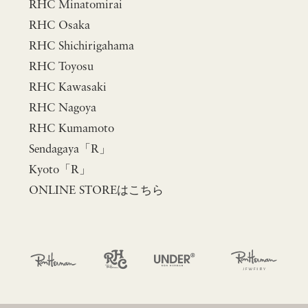
RHC Minatomirai
RHC Osaka
RHC Shichirigahama
RHC Toyosu
RHC Kawasaki
RHC Nagoya
RHC Kumamoto
Sendagaya「R」
Kyoto「R」
ONLINE STOREはこちら