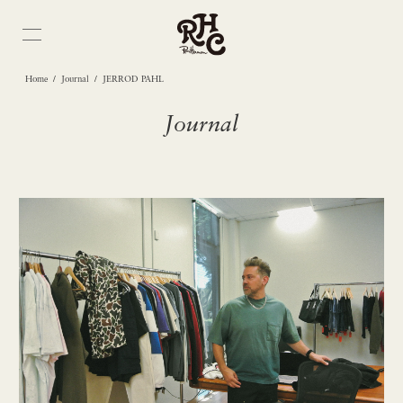
/
/
Home
Journal
JERROD PAHL
Journal